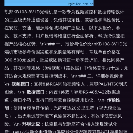
凯邦KB108-8V1D光端机是一款专为视频监控和数据传输设计
的工业级光纤通信设备，凭借其稳定性、兼容性和高性价比，
在安防、交通、能源等领域得到广泛应用。以下从报价、参
数、技术支持、用户反馈等维度进行全面解析，帮助您快速把
握产品核心优势。\n\n## 一、报价与性价比\nKB108-8V1D光
端机市场参考价因渠道和采购量略有浮动，常规单台价格在
300-500元区间，批发或团购可进一步享受折扣。相比同类产
品，其在同等规格（8端视频+1路数据）中价格竞争力十足，尤
其适合大规模部署项目控制成本。\n\n## 二、详细参数解读
\n-
视频接口
：支持8路RCA同轴视频输入，兼容PAL/NTSC制式
图像。\\n-
数据接口
：内置1路双向异步RS-485/422数据通
道，接口小巧，支持门禁与云台控制常用协议。\\n-
传输性
能
：使用单模单纤传输，光纤可达20公里里程（视光模块品
质），出光电源等环境下色波值不超过2%，有效降低资源风
险。\\n-
环境适应
：机箱板与配源座符合“接入速反速试化
新”（如+/-波动全电流动力供应转化情况确定可靠端驻存机制监