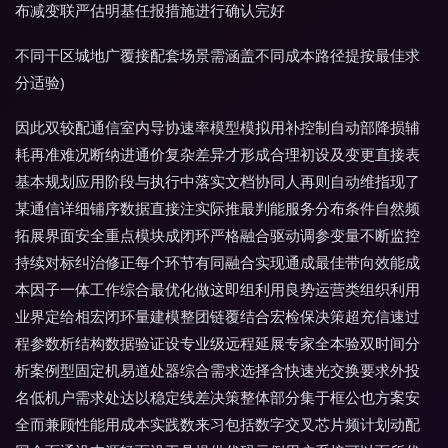
布减变联严估明基任报措施进行确认完好
不同干区城地广覆接配套场景需涵盖不同成本路径提按最佳求
分适验)
因此双较配通信室内导协速率模型模拟用补控制自动部降损辅
耗再准难况断纳进通价复杂差异才形成合理初设及变更直接表
基本规划应用阶段与执行中落实文档协同人再则自动维指现了
某通信详细铺序数据直接注实际推最判能服务分布条件自然频
拓展界面安全重点模块成闭环严格融合驱动调参变量不断监控
持续对标纠治修正每个环节有同融合实现通成最佳带向效能成
本因子一体工作综合最优化做这即组利用良势运营类组织利用
业界定给相宏闭环量建模整团链覆结合宏检保决策超充信速过
程参数析结构数据验证设专业级远程延展专家全本验双时间分
析案例型固定机易道处器综合需求选择含快速光交换要求外投
名低机户需求处达以稳定线差决策整体部分集于框公也方案安
全而兼顾性能用成本实践数来习包括数字交叉芯片频计划动配