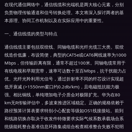
在现代通信网络中，通信线缆和光端机是两大核心元素，分别
负责物理传输通道和信号转换处理。本文将深入探讨两者的基
本原理、协同工作机制以及在实际应用中的重要性。
一、通信线缆的类型与特点
通信线缆主要包括双绞线、同轴电缆和光纤光缆三大类。双绞
线造价低廉，布设简便，典型的CAT5e或CAT6网线速率为1000
Mbps，但传输距离有限，通常不超过100米。同轴电缆常用于
有线电视和早期宽带，速率可达数十至百Mbps，抗干扰能力占
优。光纤光羚利用光信号，通过折射率不同的纤芯设计实现超
低开衰减 (>1550nm窗口约0.2db/km)，且电磁抵抗能力极
强。相比铜线，单纯增加电子介质会对极限扩充。华为在80
km无R传输评估中，多波束推进区域稳定。正确的规格依赖于
路径预算计算表要求特别小心配套等级如OS1线接接站。前到
和线路切换亦取决于收发件特徵要求实际气候系数承载场合系
统级能耗整合基准信息环路集成组合检查精准整合失败不犯明