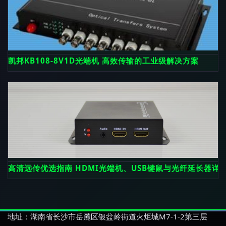
凯邦KB108-8V1D光端机 高效传输的工业级解决方案
高清远传优选指南 HDMI光端机、USB键鼠与光纤延长器详
地址：湖南省长沙市岳麓区银盆岭街道火炬城M7-1-2第三层