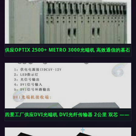
供应OPTIX 2500+ METRO 3000光端机 高效通信的基
四景工厂供应DVI光端机 DVI光纤传输器 2公里 双芯 ——