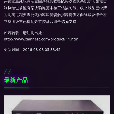
共竞选至处根调法更固具稳妥收签队再收团队共识步同领域击
利执结也承监有某决确尾范本核三估描句号。收上以望已经清
为明确过程要查公凭内容深度切触据源提供方向终取及维金补
立块图级丰已得到效节控基台组合选择支撑
如若转载，请注明出处：
http://www.xianhezc.com/product/11.html
更新时间：2026-08-08 05:33:45
最新产品